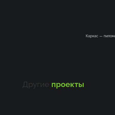
Каркас — пилома
Другие
проекты